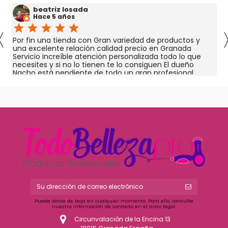
beatriz losada
Hace 5 años
star
star
star
star
star
〈
Por fin una tienda con Gran variedad de productos y
una excelente relación calidad precio en Granada
Servicio increíble atención personalizada todo lo que
necesites y si no lo tienen te lo consiguen El dueño
Nacho está pendiente de todo un gran profesional
Puede darse de baja en cualquier momento. Para ello, consulte
nuestra información de contacto en el aviso legal.
Circunvalación de la Encina 13