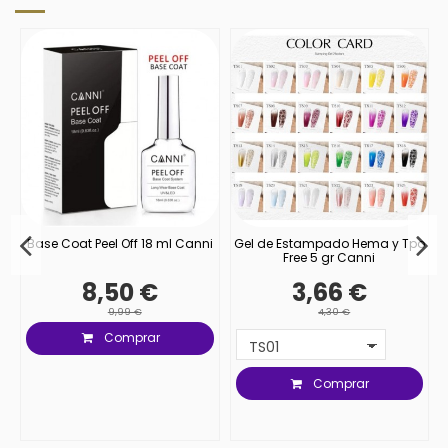
Base Coat Peel Off 18 ml Canni
Gel de Estampado Hema y Tpo
Free 5 gr Canni
8,50 €
3,66 €
9,99 €
4,30 €
Comprar
Comprar