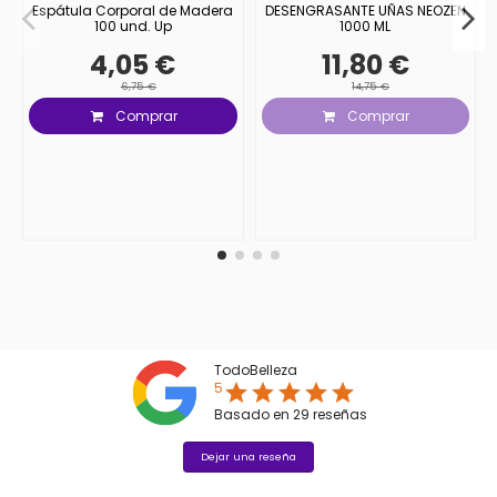
Espátula Corporal de Madera
DESENGRASANTE UÑAS NEOZEN
100 und. Up
1000 ML
4,05 €
11,80 €
6,75 €
14,75 €
Comprar
Comprar
TodoBelleza
5
star
star
star
star
star
Basado en
29
reseñas
Dejar una reseña