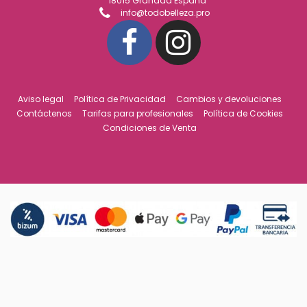
18015 Granada España
info@todobelleza.pro
Aviso legal
Política de Privacidad
Cambios y devoluciones
Contáctenos
Tarifas para profesionales
Política de Cookies
Condiciones de Venta