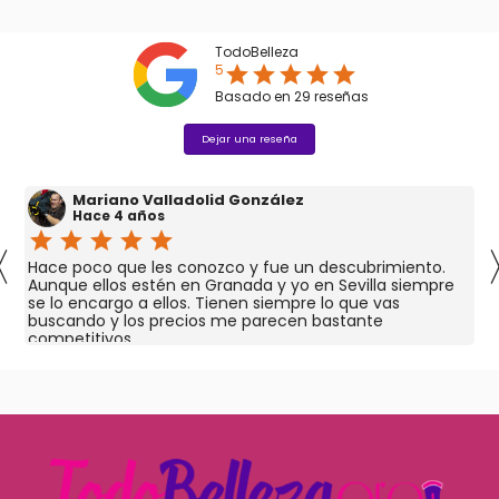
TodoBelleza
5
star
star
star
star
star
Basado en
29
reseñas
Dejar una reseña
Mariano Valladolid González
Hace 4 años
star
star
star
star
star
〈
Hace poco que les conozco y fue un descubrimiento.
Aunque ellos estén en Granada y yo en Sevilla siempre
se lo encargo a ellos. Tienen siempre lo que vas
buscando y los precios me parecen bastante
competitivos.