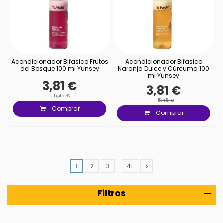
Acondicionador Bifasico Frutos
Acondicionador Bifasico
del Bosque 100 ml Yunsey
Naranja Dulce y Cúrcuma 100
ml Yunsey
3,81 €
3,81 €
5,45 €
5,45 €
Comprar
Comprar
1
2
3
…
41
Filtros