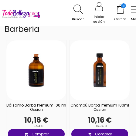
Inicio
Barberia
0
Iniciar
Buscar
Carrito
Me
sesión
Barberia
Bálsamo Barba Premium 100 ml
Champú Barba Premium 100ml
Ossion
Ossion
10,16 €
10,16 €
16,94 €
16,94 €
Comprar
Comprar