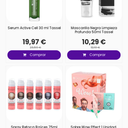
Serum Active Cell 30 ml Tassel
Mascarilla Negra Limpieza
Profunda 50ml Tassel
19,97 €
10,29 €
23,50 €
12,10 €
Comprar
Comprar
Spray Retoca Raíces 75ml
Sobre Wow Effect 1 Unidad.