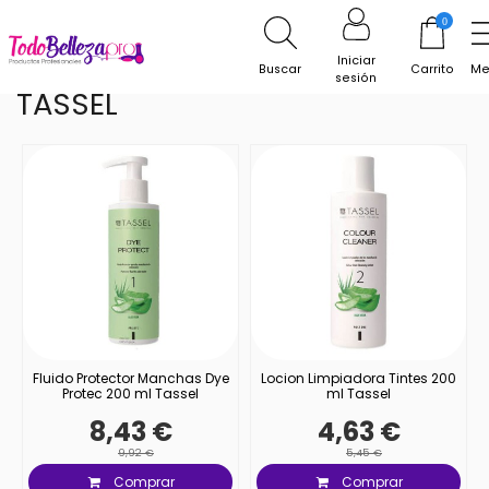
Inicio
Marcas Peluqueria
TASSEL
0
Iniciar
Buscar
Carrito
Me
sesión
TASSEL
Fluido Protector Manchas Dye
Locion Limpiadora Tintes 200
Protec 200 ml Tassel
ml Tassel
8,43 €
4,63 €
9,92 €
5,45 €
Comprar
Comprar