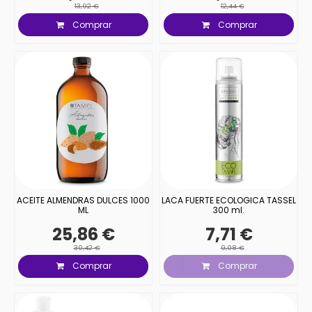
13,92 €
12,44 €
Comprar
Comprar
ACEITE ALMENDRAS DULCES 1000
LACA FUERTE ECOLOGICA TASSEL
ML
300 ml.
25,86 €
7,71 €
30,42 €
9,08 €
Comprar
Comprar