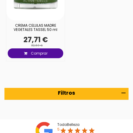
CREMA CELULAS MADRE
VEGETALES TASSEL 50 ml
27,71 €
32,60 €
Comprar
Filtros
TodoBelleza
5
star
star
star
star
star