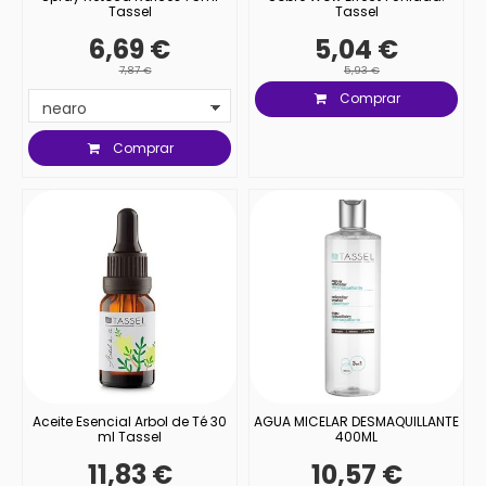
Tassel
Tassel
6,69 €
5,04 €
7,87 €
5,93 €
Comprar
Comprar
Aceite Esencial Arbol de Té 30
AGUA MICELAR DESMAQUILLANTE
ml Tassel
400ML
11,83 €
10,57 €