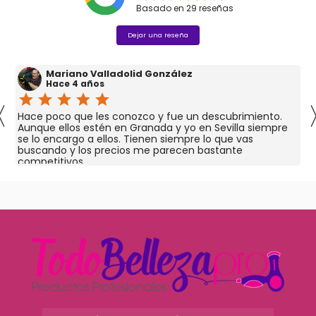
Basado en
29
reseñas
Dejar una reseña
Mariano Valladolid González
Hace 4 años
star
star
star
star
star
〈
Hace poco que les conozco y fue un descubrimiento.
Aunque ellos estén en Granada y yo en Sevilla siempre
se lo encargo a ellos. Tienen siempre lo que vas
buscando y los precios me parecen bastante
competitivos.