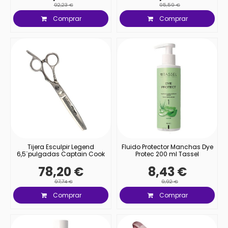
92,23 €
95,59 €
Comprar
Comprar
Tijera Esculpir Legend
Fluido Protector Manchas Dye
6,5¨pulgadas Captain Cook
Protec 200 ml Tassel
78,20 €
8,43 €
97,74 €
9,92 €
Comprar
Comprar