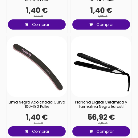
1,40 €
1,40 €
1,65 €
1,65 €
Comprar
Comprar
Lima Negra Acolchada Curva
Plancha Digital Cerámica y
100-180 Pollie
Turmalina Negra Eurostil
1,40 €
56,92 €
1,65 €
71,15 €
Comprar
Comprar