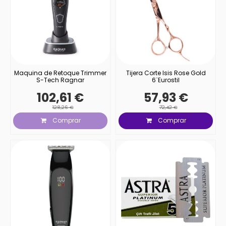
Maquina de Retoque Trimmer
Tijera Corte Isis Rose Gold
S-Tech Ragnar
6¨Eurostil
102,61 €
57,93 €
128,26 €
72,42 €
Comprar
Comprar