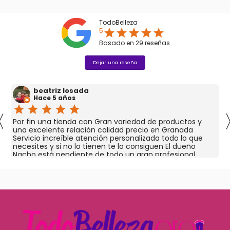
TodoBelleza
5
star
star
star
star
star
Basado en
29
reseñas
Dejar una reseña
beatriz losada
Hace 5 años
star
star
star
star
star
〈
Por fin una tienda con Gran variedad de productos y
una excelente relación calidad precio en Granada
Servicio increíble atención personalizada todo lo que
necesites y si no lo tienen te lo consiguen El dueño
Nacho está pendiente de todo un gran profesional