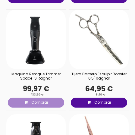
Maquina Retoque Trimmer
Tijera Barbero Esculpir Rooster
Space-S Ragnar
6,5" Ragnar
99,97 €
64,95 €
133,29 €
81,19 €
Comprar
Comprar