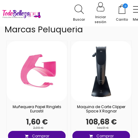
Inicio
Marcas Peluqueria
0
Iniciar
Buscar
Carrito
Me
sesión
Marcas Peluqueria
Muñequera Papel Ringlets
Maquina de Corte Clipper
Eurostil
Space X Ragnar
1,60 €
108,68 €
2,00 €
144,91 €
Comprar
Comprar