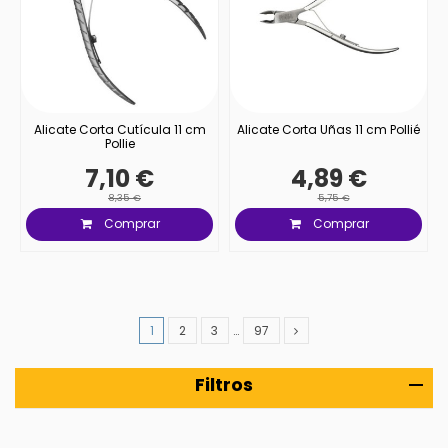
Alicate Corta Cutícula 11 cm
Alicate Corta Uñas 11 cm Pollié
Pollie
7,10 €
4,89 €
8,35 €
5,75 €
Comprar
Comprar
1
2
3
…
97
Filtros