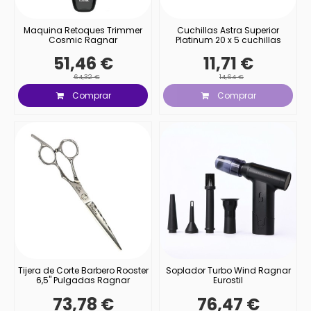
Maquina Retoques Trimmer
Cuchillas Astra Superior
Cosmic Ragnar
Platinum 20 x 5 cuchillas
51,46 €
11,71 €
64,32 €
14,64 €
Comprar
Comprar
Tijera de Corte Barbero Rooster
Soplador Turbo Wind Ragnar
6,5'' Pulgadas Ragnar
Eurostil
73,78 €
76,47 €