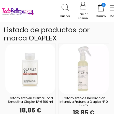
0
Inicio
Marcas
OLAPLEX
Iniciar
Buscar
Carrito
Me
sesión
Listado de productos por
marca OLAPLEX
Tratamiento en Crema Bond
Tratamiento de Reparación
Smoother Olaplex Nº 6 100 ml
Intensiva Profunda Olaplex Nº 0
155 ml
18,85 €
18,85 €