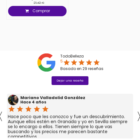
21,42 €
Comprar
TodoBelleza
5
star
star
star
star
star
Basado en
29
reseñas
Dejar una reseña
Mariano Valladolid González
Hace 4 años
star
star
star
star
star
〈
Hace poco que les conozco y fue un descubrimiento.
Aunque ellos estén en Granada y yo en Sevilla siempre
se lo encargo a ellos. Tienen siempre lo que vas
buscando y los precios me parecen bastante
competitivos.