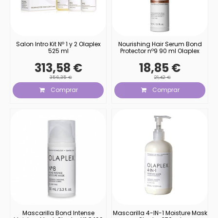
Salon Intro Kit Nº 1 y 2 Olaplex
Nourishing Hair Serum Bond
525 ml
Protector nº9 90 ml Olaplex
313,58 €
18,85 €
356,35 €
21,42 €
Comprar
Comprar
Mascarilla Bond Intense
Mascarilla 4-IN-1 Moisture Mask