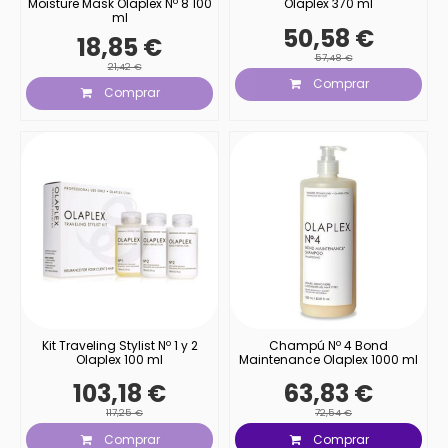
Moisture Mask Olaplex Nº 8 100
Olaplex 370 ml
ml
50,58 €
18,85 €
57,48 €
21,42 €
Comprar
Comprar
Kit Traveling Stylist Nº 1 y 2
Champú Nº 4 Bond
Olaplex 100 ml
Maintenance Olaplex 1000 ml
103,18 €
63,83 €
117,25 €
72,54 €
Comprar
Comprar