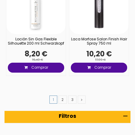
Loción Sin Gas Flexible
Laca Morfose Salon Finish Hair
Silhouette 200 ml Schwarzkopf
Spray 750 ml
8,20 €
10,20 €
16,40 €
17,00 €
Comprar
Comprar
1
2
3
Filtros