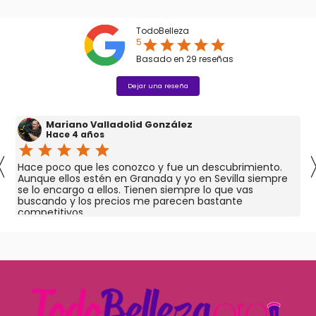
TodoBelleza
5
star
star
star
star
star
Basado en
29
reseñas
Dejar una reseña
Mariano Valladolid González
Hace 4 años
star
star
star
star
star
〈
Hace poco que les conozco y fue un descubrimiento.
Aunque ellos estén en Granada y yo en Sevilla siempre
se lo encargo a ellos. Tienen siempre lo que vas
buscando y los precios me parecen bastante
competitivos.