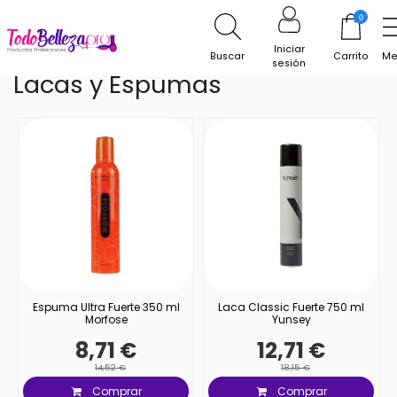
Inicio
Barberia
Lacas y Espumas
0
Iniciar
Buscar
Carrito
Me
sesión
Lacas y Espumas
Espuma Ultra Fuerte 350 ml
Laca Classic Fuerte 750 ml
Morfose
Yunsey
8,71 €
12,71 €
14,52 €
18,15 €
Comprar
Comprar