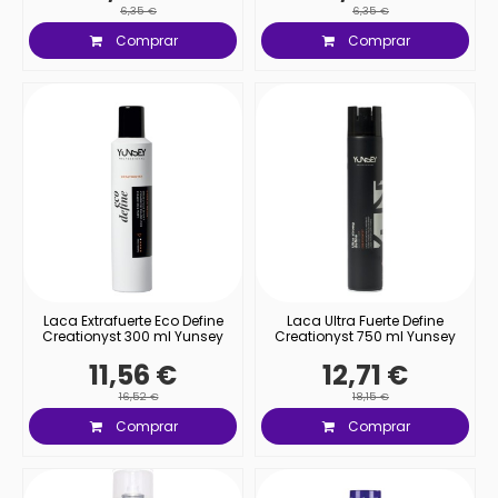
6,35 €
6,35 €
Comprar
Comprar
Laca Extrafuerte Eco Define
Laca Ultra Fuerte Define
Creationyst 300 ml Yunsey
Creationyst 750 ml Yunsey
11,56 €
12,71 €
16,52 €
18,15 €
Comprar
Comprar