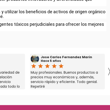
utilizar los beneficios de activos de origen orgánico
te.
gentes tóxicos perjudiciales para ofrecer los mejores
Jose Carlos Fernandez Marin
Hace 5 años
star
star
star
star
star
 variedad de
Muy profesionales. Buenos productos a
elación
precios muy económicos y, además,
ervicio
servicio rápido y eficiente. Todo genial.
zada todo lo
Repetiré
en te lo
stá pendiente