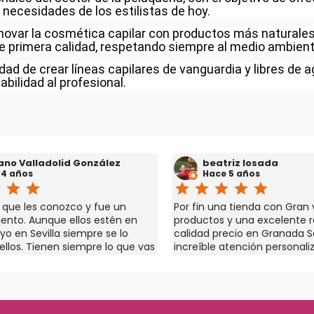
 necesidades de los estilistas de hoy.
ovar la cosmética capilar con productos más naturales y 
e primera calidad, respetando siempre al medio ambien
d de crear líneas capilares de vanguardia y libres de a
abilidad al profesional.
ano Valladolid González
beatriz losada
 4 años
Hace 5 años
r
star
star
star
star
star
star
star
que les conozco y fue un
Por fin una tienda con Gran
ento. Aunque ellos estén en
productos y una excelente r
yo en Sevilla siempre se lo
calidad precio en Granada S
ellos. Tienen siempre lo que vas
increíble atención personali
 los precios me parecen
que necesites y si no lo tien
ompetitivos.
consiguen El dueño Nacho e
de todo un gran profesional