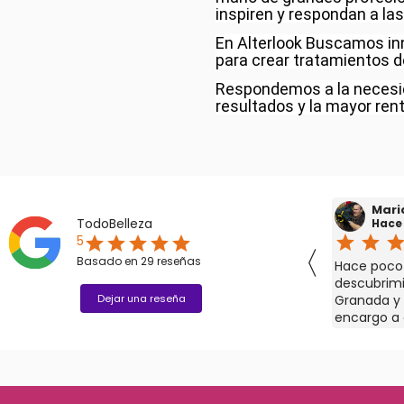
inspiren y respondan a las
En Alterlook Buscamos inn
para crear tratamientos d
Respondemos a la necesida
resultados y la mayor rent
Juande Garcia
Mari
TodoBelleza
Hace 2 años
Hace
star
star
star
star
star
star
star
sta
5
star
star
star
star
star
〈
Basado en
29
reseñas
s
Gran variedad de productos de belleza
Hace poco 
(peluquería, barberia y Estética) y buenos
descubrimi
precios. Ademas de rápidos y eficaces.
Dejar una reseña
Granada y 
Orientado a profesionales del sector pero
encargo a 
también venta a particulares. Puedes
buscando y
pedir información sobre los productos que
bastante c
necesites por wasap. Tienen envío por
paquetería