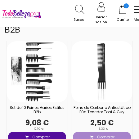
Inicio
Marcas Peluqueria
B2B
0
Iniciar
Buscar
Carrito
Me
sesión
B2B
Set de 10 Peines Varios Estilos
Peine de Carbono Antiestático
B2b
Púa Tenedor Toni & Guy
9,08 €
2,50 €
12,10 €
3,33 €
Comprar
Comprar