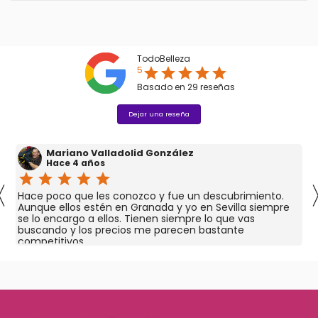
TodoBelleza
5
star
star
star
star
star
Basado en
29
reseñas
Dejar una reseña
Mariano Valladolid González
Hace 4 años
star
star
star
star
star
〈
Hace poco que les conozco y fue un descubrimiento.
Aunque ellos estén en Granada y yo en Sevilla siempre
se lo encargo a ellos. Tienen siempre lo que vas
buscando y los precios me parecen bastante
competitivos.