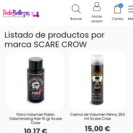
0
Inicio
Marcas
SCARE CROW
Iniciar
Buscar
Carrito
Me
sesión
Listado de productos por
marca SCARE CROW
Polvo Volumen Pablo
Crema de Volumen Penny 250
Voluminizing Hair 10 gr Scare
ml Scare Crow
Crow
15,00 €
10,17 €