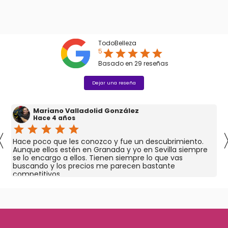
TodoBelleza
5
star
star
star
star
star
Basado en
29
reseñas
Dejar una reseña
Mariano Valladolid González
Hace 4 años
star
star
star
star
star
〈
Hace poco que les conozco y fue un descubrimiento.
Aunque ellos estén en Granada y yo en Sevilla siempre
se lo encargo a ellos. Tienen siempre lo que vas
buscando y los precios me parecen bastante
competitivos.