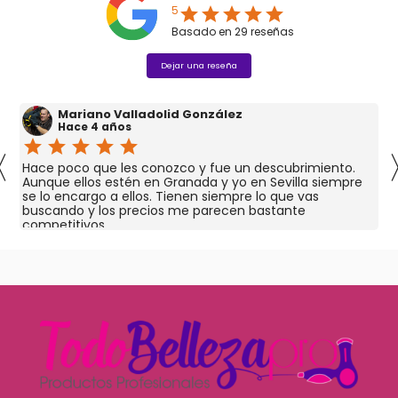
5
star
star
star
star
star
Basado en
29
reseñas
Dejar una reseña
Mariano Valladolid González
Hace 4 años
star
star
star
star
star
〈
Hace poco que les conozco y fue un descubrimiento.
Aunque ellos estén en Granada y yo en Sevilla siempre
se lo encargo a ellos. Tienen siempre lo que vas
buscando y los precios me parecen bastante
competitivos.