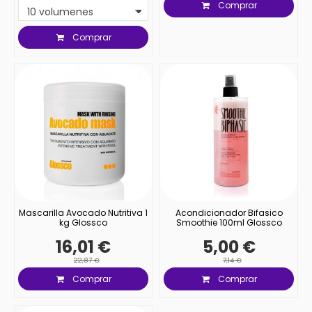
Comprar
Comprar
Mascarilla Avocado Nutritiva 1
Acondicionador Bifasico
kg Glossco
Smoothie 100ml Glossco
16,01 €
5,00 €
22,87 €
7,14 €
Comprar
Comprar