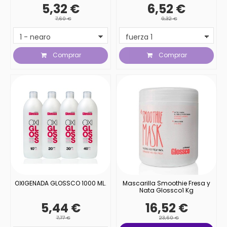
5,32 €
6,52 €
7,60 €
9,32 €
Comprar
Comprar
OXIGENADA GLOSSCO 1000 ML.
Mascarilla Smoothie Fresa y
Nata Glossco1 Kg
5,44 €
16,52 €
7,77 €
23,60 €