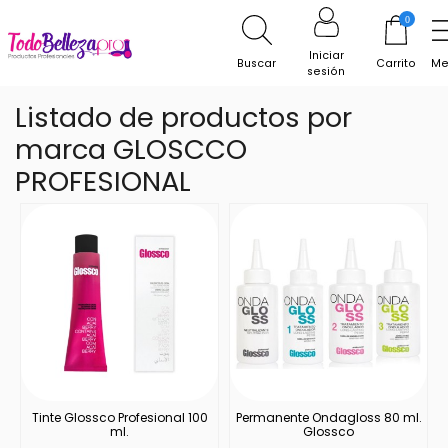
0
Inicio
Marcas
GLOSCCO PROFESIONAL
Iniciar
Buscar
Carrito
Me
sesión
Listado de productos por
marca GLOSCCO
PROFESIONAL
Tinte Glossco Profesional 100
Permanente Ondagloss 80 ml.
ml.
Glossco