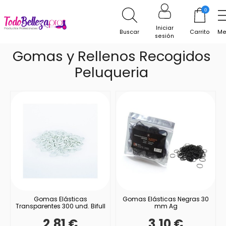
Inicio
Utillaje
Gomas y Rellenos Recogidos
0
Peluqueria
Iniciar
Buscar
Carrito
Me
sesión
Gomas y Rellenos Recogidos
Peluqueria
Gomas Elásticas
Gomas Elásticas Negras 30
Transparentes 300 und. Bifull
mm Ag
2,81 €
3,10 €