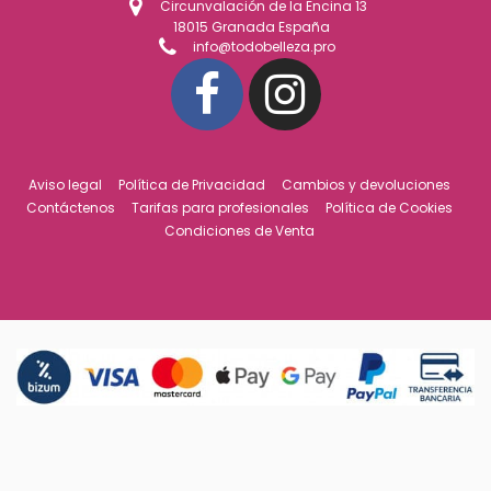
Circunvalación de la Encina 13
18015 Granada España
info@todobelleza.pro
Aviso legal
Política de Privacidad
Cambios y devoluciones
Contáctenos
Tarifas para profesionales
Política de Cookies
Condiciones de Venta