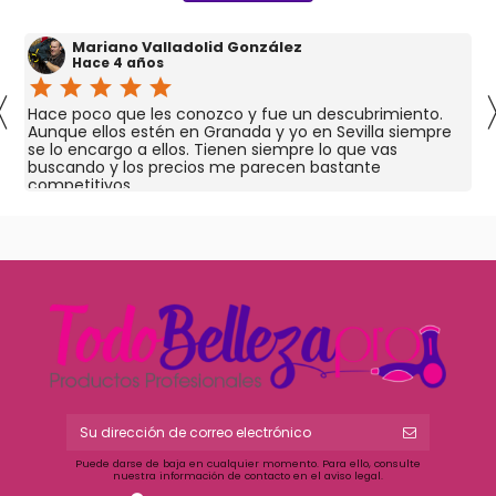
Mariano Valladolid González
Hace 4 años
star
star
star
star
star
〈
Hace poco que les conozco y fue un descubrimiento.
Aunque ellos estén en Granada y yo en Sevilla siempre
se lo encargo a ellos. Tienen siempre lo que vas
buscando y los precios me parecen bastante
competitivos.
Puede darse de baja en cualquier momento. Para ello, consulte
nuestra información de contacto en el aviso legal.