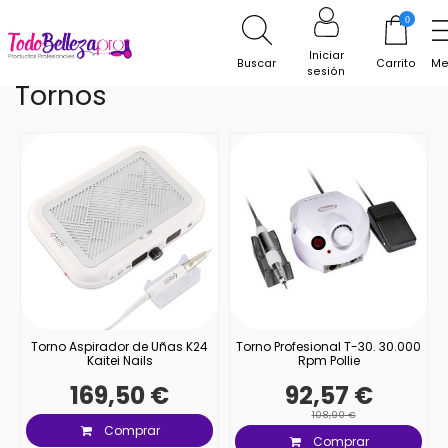
Inicio
Uñas
Tornos
0
Iniciar
Buscar
Carrito
Me
sesión
Tornos
Torno Aspirador de Uñas K24
Torno Profesional T-30. 30.000
Kaitei Nails
Rpm Pollie
169,50 €
92,57 €
108,90 €
Comprar
Comprar