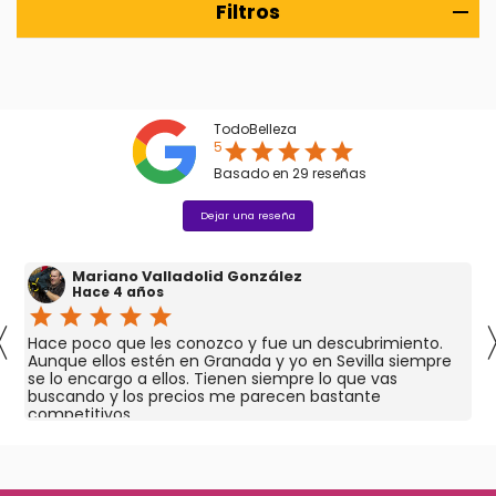
Filtros
TodoBelleza
5
star
star
star
star
star
Basado en
29
reseñas
Dejar una reseña
Mariano Valladolid González
Hace 4 años
star
star
star
star
star
〈
Hace poco que les conozco y fue un descubrimiento.
Aunque ellos estén en Granada y yo en Sevilla siempre
se lo encargo a ellos. Tienen siempre lo que vas
buscando y los precios me parecen bastante
competitivos.