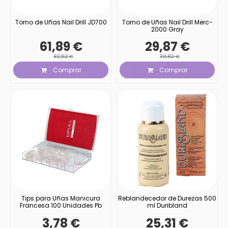
Torno de Uñas Nail Drill JD700
Torno de Uñas Nail Drill Merc-
2000 Gray
61,89 €
29,87 €
82,52 €
39,82 €
Comprar
Comprar
Tips para Uñas Manicura
Reblandecedor de Durezas 500
Francesa 100 Unidades Pb
ml Duribland
3,78 €
25,31 €