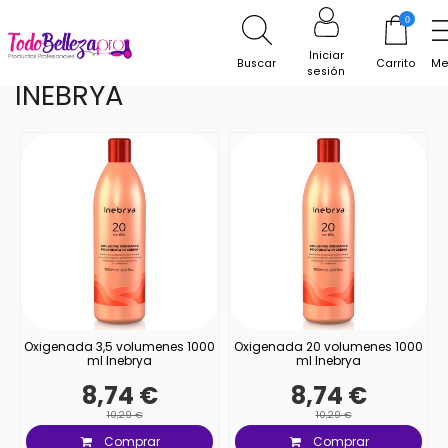
Inicio
Marcas Peluqueria
INEBRYA
0
Iniciar
Buscar
Carrito
Me
sesión
INEBRYA
Oxigenada 3,5 volumenes 1000
Oxigenada 20 volumenes 1000
ml Inebrya
ml Inebrya
8,74 €
8,74 €
10,29 €
10,29 €
Comprar
Comprar