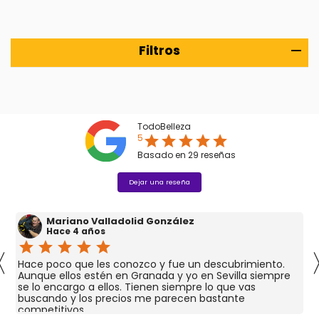
Filtros
TodoBelleza
5
star
star
star
star
star
Basado en
29
reseñas
Dejar una reseña
Mariano Valladolid González
Hace 4 años
star
star
star
star
star
〈
Hace poco que les conozco y fue un descubrimiento.
Aunque ellos estén en Granada y yo en Sevilla siempre
se lo encargo a ellos. Tienen siempre lo que vas
buscando y los precios me parecen bastante
competitivos.