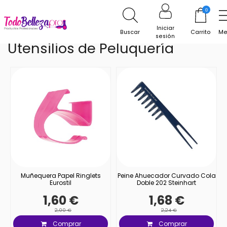
Inicio
Utillaje
Utensilios de Peluquería
0
Iniciar
Buscar
Carrito
Me
sesión
Utensilios de Peluquería
Muñequera Papel Ringlets
Peine Ahuecador Curvado Cola
Eurostil
Doble 202 Steinhart
1,60 €
1,68 €
2,00 €
2,24 €
Comprar
Comprar