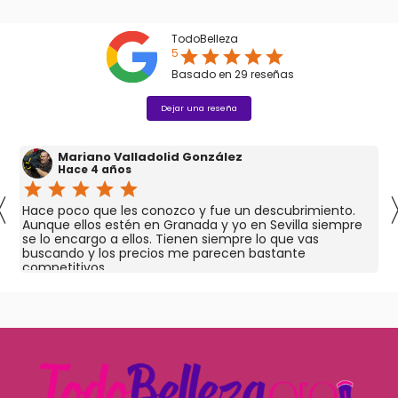
TodoBelleza
5
star
star
star
star
star
Basado en
29
reseñas
Dejar una reseña
Mariano Valladolid González
Hace 4 años
star
star
star
star
star
〈
Hace poco que les conozco y fue un descubrimiento.
Aunque ellos estén en Granada y yo en Sevilla siempre
se lo encargo a ellos. Tienen siempre lo que vas
buscando y los precios me parecen bastante
competitivos.