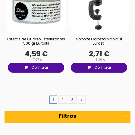
Esferas de Cuarzo Esterilizantes
Soporte Cabeza Maniquí
500 gr Eurostil
Eurostil
4,59 €
2,71 €
7,07 €
3,39 €
Comprar
Comprar
1
2
3
Filtros