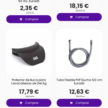
50 Uni. Eurostil
18,15 €
2,35 €
22,69 €
2,94 €
Comprar
Comprar
Protector de Nuca para
Tubo Flexible PVP Ducha 120 cm
Lavacabezas de Gel Ag
Eurostil
17,79 €
12,63 €
22,24 €
15,79 €
Comprar
Comprar