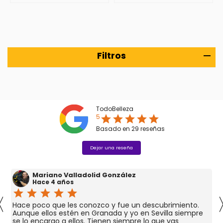
Filtros
TodoBelleza
5
star
star
star
star
star
Basado en
29
reseñas
Dejar una reseña
Mariano Valladolid González
Hace 4 años
star
star
star
star
star
〈
Hace poco que les conozco y fue un descubrimiento.
Aunque ellos estén en Granada y yo en Sevilla siempre
se lo encargo a ellos. Tienen siempre lo que vas