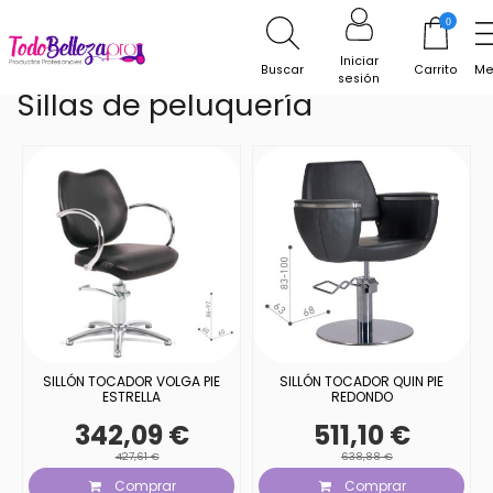
Inicio
Mobiliario de peluquería
Sillas de peluquería
0
Iniciar
Buscar
Carrito
Me
sesión
Sillas de peluquería
SILLÓN TOCADOR VOLGA PIE
SILLÓN TOCADOR QUIN PIE
ESTRELLA
REDONDO
342,09 €
511,10 €
427,61 €
638,88 €
Comprar
Comprar