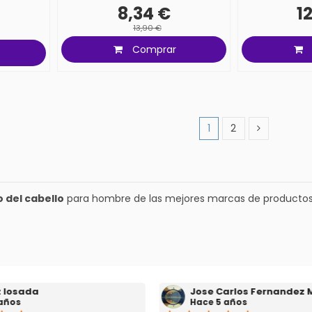
8,34 €
1
13,90 €
Comprar
1
2
 del cabello
para hombre de las mejores marcas de productos p
 Carlos Fernandez Marin
Cristina Navarro
 5 años
Hace 12 meses