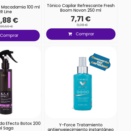
Tónico Capilar Refrescante Fresh
vo Macadamia 100 ml
Boom Novon 250 ml
RR Line
7,71 €
,88 €
9,08 €
30,50 €
Comprar
Comprar
ida Efecto Botox 200
Y-Force Tratamiento
l Saga
antienvejecimiento instantáneo