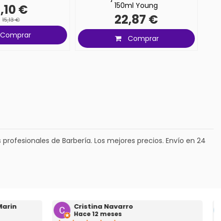
150ml Young
2,10 €
22,87 €
15,13 €
Comprar
Comprar
rofesionales de Barbería. Los mejores precios. Envío en 24
Juande Garcia
Hace 2 años