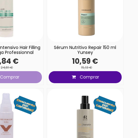
tensivo Hair Filling
Sérum Nutritivo Repair 150 ml
a Professionnal
Yunsey
,84 €
10,59 €
24,81 €
15,13 €
Comprar
Comprar