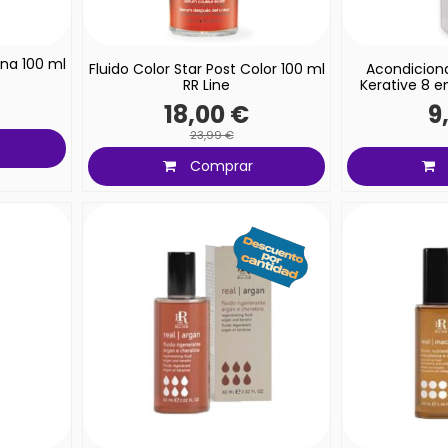
na 100 ml
Fluido Color Star Post Color 100 ml
Acondicion
RR Line
Kerative 8 en
18,00 €
9
23,99 €
Comprar