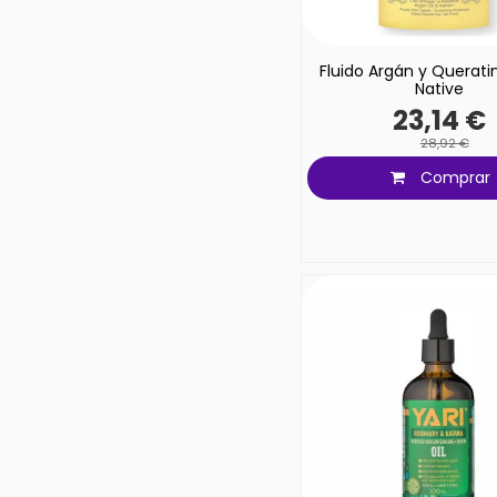
Fluido Argán y Querati
Native
23,14 €
28,92 €
Comprar