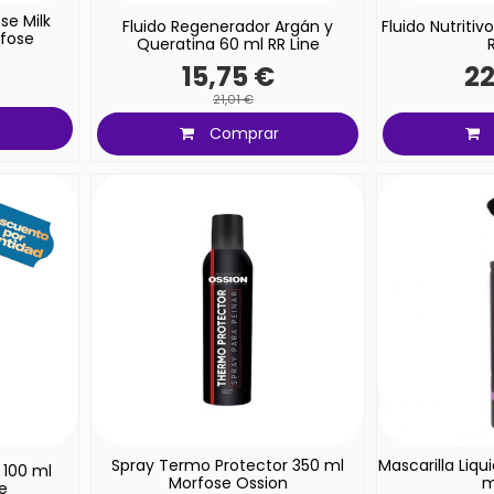
se Milk
Fluido Regenerador Argán y
Fluido Nutriti
fose
Queratina 60 ml RR Line
15,75 €
22
21,01 €
Comprar
Spray Termo Protector 350 ml
Mascarilla Liqu
 100 ml
Morfose Ossion
m
re