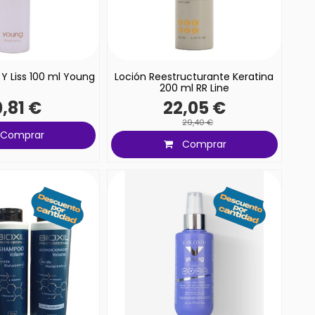
 Y Liss 100 ml Young
Loción Reestructurante Keratina
200 ml RR Line
,81 €
22,05 €
29,40 €
Comprar
Comprar