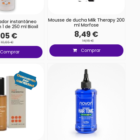
Mousse de ducha Milk Therapy 200
ador instantáneo
ml Morfose
 1 de 250 ml Bioxil
8,49 €
,05 €
14,16 €
10,65 €
Comprar
Comprar