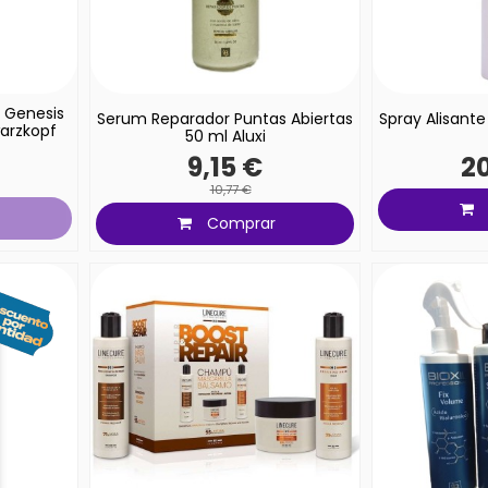
 Genesis
Serum Reparador Puntas Abiertas
Spray Alisante
arzkopf
50 ml Aluxi
9,15 €
20
10,77 €
Comprar