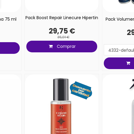
Pack Boost Repair Linecure Hipertin
na 75 ml
Pack Volumen
29,75 €
29
35,01 €
Comprar