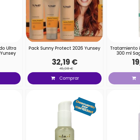
o Ultra
Pack Sunny Protect 2026 Yunsey
Tratamiento in
l Yunsey
300 ml Sag
32,19 €
19
45,98 €
Comprar