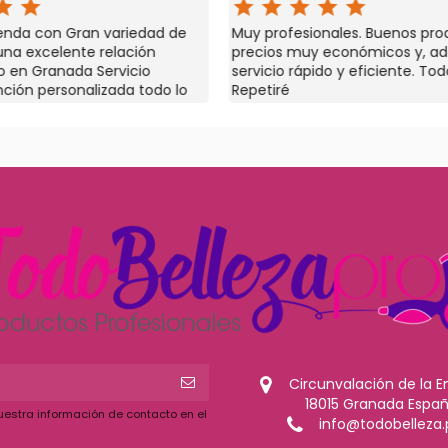
r
star
star
star
star
star
star
star
ionales. Buenos productos a
Personal amable y producto
uy económicos y, además,
en relación calidad-precio. 
pido y eficiente. Todo genial.
Circunvalación de la E
18015 Granada Espa
uestra información de contacto en el
info@todobelleza.