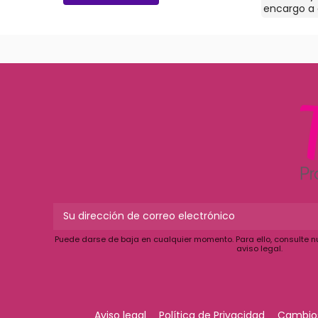
Orientado a profesionales del sector pero
encargo a 
también venta a particulares. Puedes
buscando y
pedir información sobre los productos que
bastante c
necesites por wasap. Tienen envío por
paquetería
Puede darse de baja en cualquier momento. Para ello, consulte n
aviso legal.
Aviso legal
Política de Privacidad
Cambios