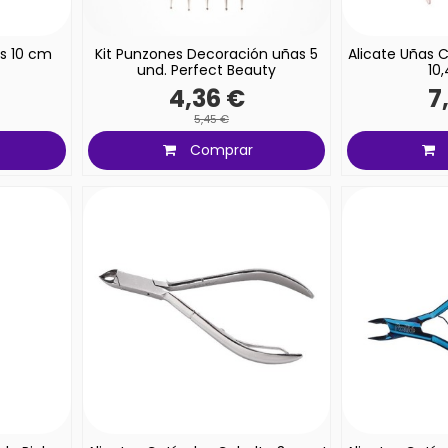
as 10 cm
Kit Punzones Decoración uñas 5
Alicate Uñas 
und. Perfect Beauty
10
4,36 €
7
5,45 €
Comprar