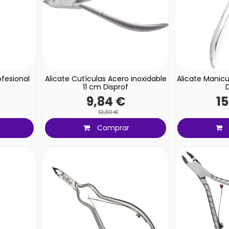
fesional
Alicate Cutículas Acero inoxidable
Alicate Manicu
11 cm Disprof
D
9,84 €
15
12,30 €
Comprar