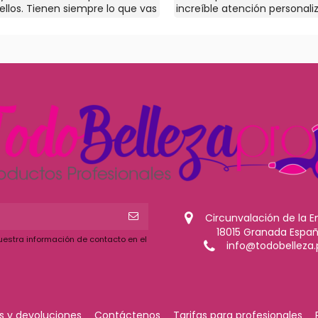
ellos. Tienen siempre lo que vas
increíble atención personali
 los precios me parecen
que necesites y si no lo tien
ompetitivos.
consiguen El dueño Nacho e
de todo un gran profesional
Circunvalación de la E
18015 Granada Espa
uestra información de contacto en el
info@todobelleza.
 y devoluciones
Contáctenos
Tarifas para profesionales