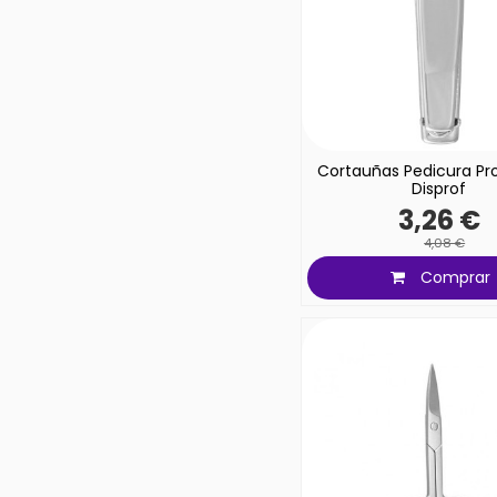
Cortauñas Pedicura Pro
Disprof
3,26 €
4,08 €
Comprar