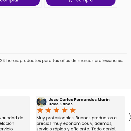
 24 horas, productos para tus uñas de marcas profesionales.
Jose Carlos Fernandez Marin
Hace 5 años
star
star
star
star
star
 variedad de
Muy profesionales. Buenos productos a
elación
precios muy económicos y, además,
ervicio
servicio rápido y eficiente. Todo genial.