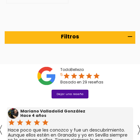
Filtros
TodoBelleza
5
star
star
star
star
star
Basado en
29
reseñas
Dejar una reseña
Mariano Valladolid González
Hace 4 años
star
star
star
star
star
〈
Hace poco que les conozco y fue un descubrimiento.
Aunque ellos estén en Granada y yo en Sevilla siempre