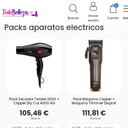
Inicio
Packs
Packs aparatos electricos
0
Iniciar
Buscar
Carrito
Me
sesión
Packs aparatos electricos
Pack Secador Twister 3000 +
Pack Maquina Clipper +
Clipper Dry Cut 4000 AG
Maquina Trimmer Disprof
105,46 €
111,81 €
111,01 €
117,70 €