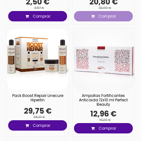
2,50 €
20,80 €
3,57 €
32,00 €
Comprar
Comprar
Pack Boost Repair Linecure
Ampollas Fortificantes
Hipertin
Anticaida 12x10 ml Perfect
Beauty
29,75 €
12,96 €
35,01 €
16,20 €
Comprar
Comprar