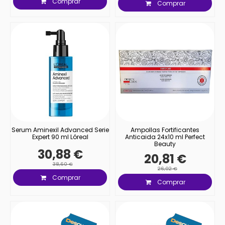
Comprar
Comprar
Serum Aminexil Advanced Serie
Ampollas Fortificantes
Expert 90 ml Lóreal
Anticaida 24x10 ml Perfect
Beauty
30,88 €
20,81 €
38,60 €
26,02 €
Comprar
Comprar