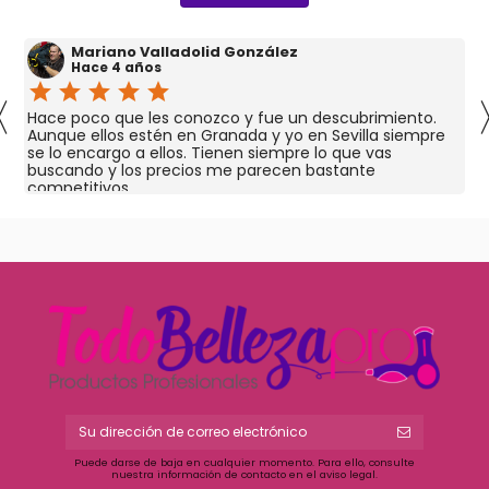
Mariano Valladolid González
Hace 4 años
star
star
star
star
star
〈
Hace poco que les conozco y fue un descubrimiento.
Aunque ellos estén en Granada y yo en Sevilla siempre
se lo encargo a ellos. Tienen siempre lo que vas
buscando y los precios me parecen bastante
competitivos.
Puede darse de baja en cualquier momento. Para ello, consulte
nuestra información de contacto en el aviso legal.