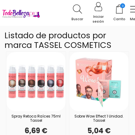
0
Inicio
Marcas
TASSEL COSMETICS
Iniciar
Buscar
Carrito
Me
sesión
Listado de productos por
marca TASSEL COSMETICS
Spray Retoca Raíces 75ml
Sobre Wow Effect 1 Unidad.
Tassel
Tassel
6,69 €
5,04 €