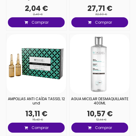
2,04 €
27,71 €
2,40 €
32,60 €
Comprar
Comprar
AMPOLLAS ANTI CAÍDA TASSEL 12
AGUA MICELAR DESMAQUILLANTE
und
400ML
13,11 €
10,57 €
15,43 €
12,44 €
Comprar
Comprar