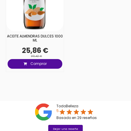
ACEITE ALMENDRAS DULCES 1000
ML
25,86 €
30,42 €
Comprar
TodoBelleza
5
star
star
star
star
star
Basado en
29
reseñas
Dejar una reseña