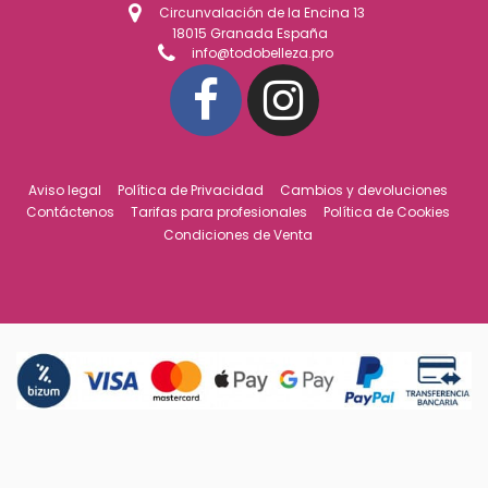
Circunvalación de la Encina 13
18015 Granada España
info@todobelleza.pro
Aviso legal
Política de Privacidad
Cambios y devoluciones
Contáctenos
Tarifas para profesionales
Política de Cookies
Condiciones de Venta