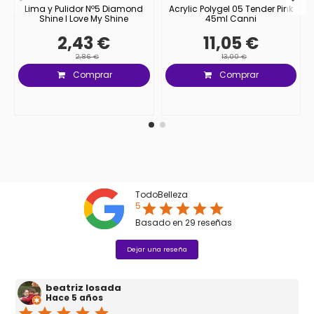
Lima y Pulidor Nº5 Diamond
Acrylic Polygel 05 Tender Pink
Shine I Love My Shine
45ml Canni
2,43 €
11,05 €
2,86 €
13,00 €
Comprar
Comprar
TodoBelleza
5
star
star
star
star
star
Basado en
29
reseñas
Dejar una reseña
beatriz losada
Hace 5 años
star
star
star
star
star