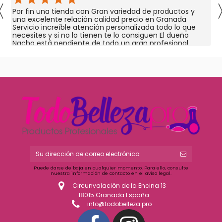
〈
Por fin una tienda con Gran variedad de productos y
una excelente relación calidad precio en Granada
Servicio increíble atención personalizada todo lo que
necesites y si no lo tienen te lo consiguen El dueño
Nacho está pendiente de todo un gran profesional
Puede darse de baja en cualquier momento. Para ello, consulte
nuestra información de contacto en el aviso legal.
Circunvalación de la Encina 13
18015 Granada España
info@todobelleza.pro