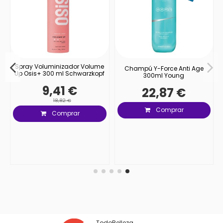
Spray Voluminizador Volume
Champú Y-Force Anti Age
Up Osis+ 300 ml Schwarzkopf
300ml Young
9,41 €
22,87 €
18,82 €
Comprar
Comprar
TodoBelleza