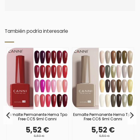
También podría interesarle
o
Esmalte Permanente Hema Tpo
Esmalte Permanente Hema Tpo
Free CC5 9ml Canni
Free CC6 9ml Canni
5,52 €
5,52 €
6,50 €
6,50 €