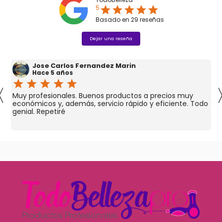
5
star
star
star
star
star
Basado en
29
reseñas
Dejar una reseña
Jose Carlos Fernandez Marin
Hace 5 años
star
star
star
star
star
〈
Muy profesionales. Buenos productos a precios muy
económicos y, además, servicio rápido y eficiente. Todo
genial. Repetiré