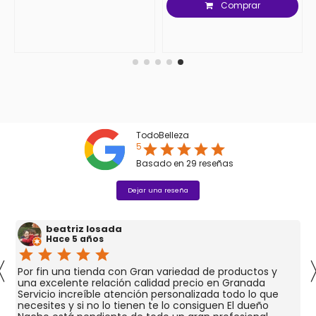
Comprar
TodoBelleza
5
star
star
star
star
star
Basado en
29
reseñas
Dejar una reseña
beatriz losada
Hace 5 años
star
star
star
star
star
〈
Por fin una tienda con Gran variedad de productos y
una excelente relación calidad precio en Granada
Servicio increíble atención personalizada todo lo que
necesites y si no lo tienen te lo consiguen El dueño