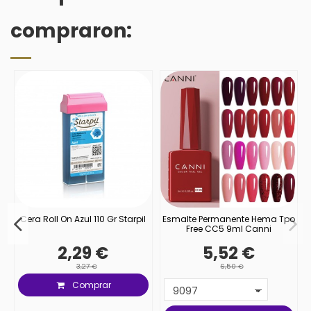
compraron:
o
Cera Roll On Azul 110 Gr Starpil
Esmalte Permanente Hema Tpo
Free CC5 9ml Canni
2,29 €
5,52 €
3,27 €
6,50 €
Comprar