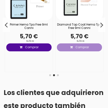
o
Primer Hema Tpo Free 9ml
Diamond Top Coat Hema Tpo
Canni
Free 9ml Canni
5,70 €
5,70 €
6,70 €
6,70 €
Comprar
Comprar
Los clientes que adquirieron
este producto también