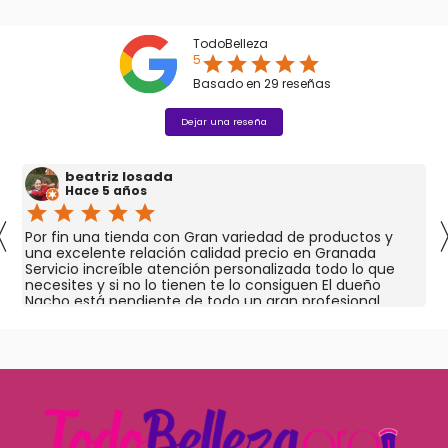
TodoBelleza
5
star
star
star
star
star
Basado en
29
reseñas
Dejar una reseña
beatriz losada
Hace 5 años
star
star
star
star
star
〈
Por fin una tienda con Gran variedad de productos y
una excelente relación calidad precio en Granada
Servicio increíble atención personalizada todo lo que
necesites y si no lo tienen te lo consiguen El dueño
Nacho está pendiente de todo un gran profesional