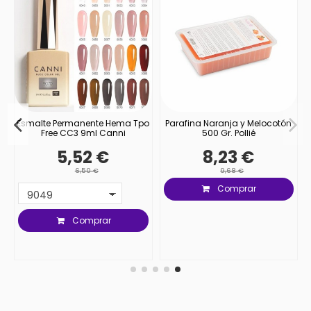
l
Esmalte Permanente Hema Tpo
Parafina Naranja y Melocotón
Free CC3 9ml Canni
500 Gr. Pollié
5,52 €
8,23 €
6,50 €
9,68 €
Comprar
Comprar