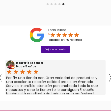
TodoBelleza
5
star
star
star
star
star
Basado en
29
reseñas
Dejar una reseña
beatriz losada
Hace 5 años
star
star
star
star
star
〈
Por fin una tienda con Gran variedad de productos y
una excelente relación calidad precio en Granada
Servicio increíble atención personalizada todo lo que
necesites y si no lo tienen te lo consiguen El dueño
Nacho está pendiente de todo un gran profesional