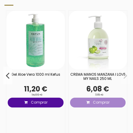
IC
Gel Aloe Vera 1000 ml Kefus
CREMA MANOS MANZANA I LOVE
MY NAILS 250 ML
11,20 €
6,08 €
14,00 €
7,15 €
Comprar
Comprar