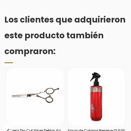
Los clientes que adquirieron
este producto también
compraron:
r
Tijera Dry Cut Silver Defilar Ag
Agua de Colonia Reserve 01 500