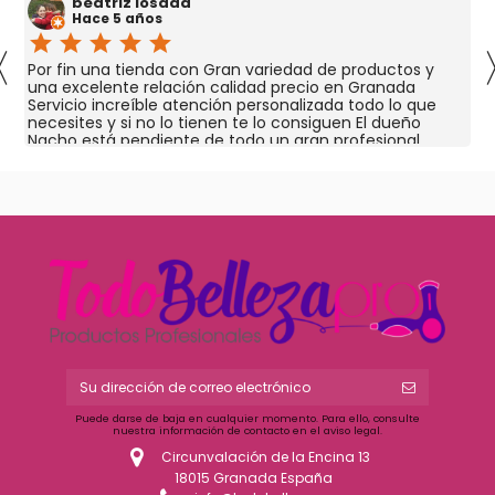
beatriz losada
Hace 5 años
star
star
star
star
star
〈
Por fin una tienda con Gran variedad de productos y
una excelente relación calidad precio en Granada
Servicio increíble atención personalizada todo lo que
necesites y si no lo tienen te lo consiguen El dueño
Nacho está pendiente de todo un gran profesional
Puede darse de baja en cualquier momento. Para ello, consulte
nuestra información de contacto en el aviso legal.
Circunvalación de la Encina 13
18015 Granada España