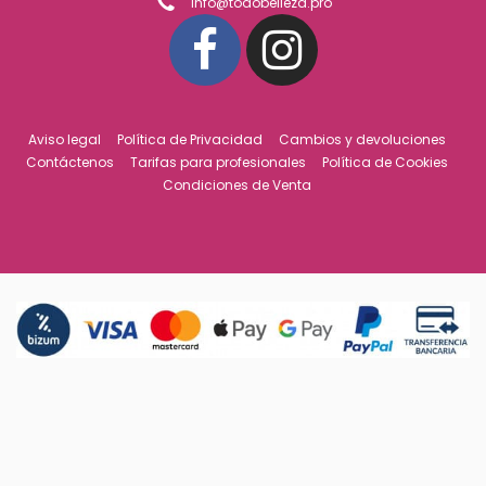
info@todobelleza.pro
Aviso legal
Política de Privacidad
Cambios y devoluciones
Contáctenos
Tarifas para profesionales
Política de Cookies
Condiciones de Venta