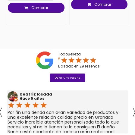
Comprar
Comprar
TodoBelleza
5
star
star
star
star
star
Basado en
29
reseñas
Dejar una reseña
beatriz losada
Hace 5 años
star
star
star
star
star
〈
Por fin una tienda con Gran variedad de productos y
una excelente relación calidad precio en Granada
Servicio increíble atención personalizada todo lo que
necesites y si no lo tienen te lo consiguen El dueño
Nacho está pendiente de todo un gran profesional