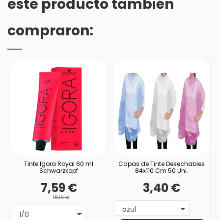
este producto también
compraron:
Tinte Igora Royal 60 ml
Capas de Tinte Desechables
Schwarzkopf
84x110 Cm 50 Uni.
7,59 €
3,40 €
15,19 €