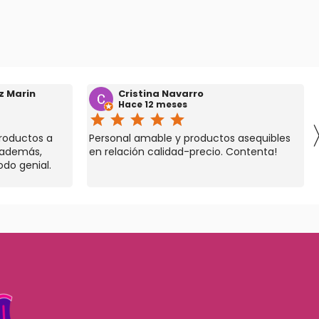
z Marin
Cristina Navarro
Hace 12 meses
star
star
star
star
star
roductos a
Personal amable y productos asequibles
 además,
en relación calidad-precio. Contenta!
odo genial.