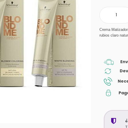
Crema Matizadora
rubios claro natu
Env
Dev
Nece
Pag
¿
T