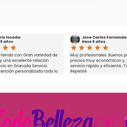
riz losada
Jose Carlos Fernande
 5 años
Hace 5 años
r
star
star
star
star
star
star
star
a tienda con Gran variedad de
Muy profesionales. Buenos p
y una excelente relación
precios muy económicos y,
ecio en Granada Servicio
servicio rápido y eficiente. T
atención personalizada todo lo
Repetiré
es y si no lo tienen te lo
El dueño Nacho está pendiente
 gran profesional