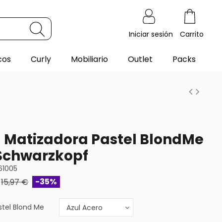
Iniciar sesión
Carrito
cos
Curly
Mobiliario
Outlet
Packs
Matizadora Pastel BlondMe
Schwarzkopf
61005
-35%
15,97 €
stel Blond Me