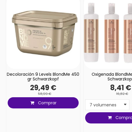
Decoloración 9 Levels BlondMe 450
Oxigenada BlondMe
gr Schwarzkopf
Schwarzkop
29,49 €
8,41 €
58,99 €
16,82 €
Comprar
Compra