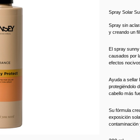
Spray Solar S
Spray sin aclara
y creando un fi
El spray sunny 
causados por la
efectos nocivo
Ayuda a sellar l
protegiéndolo d
cabello más fue
Su fórmula crea
exposición sola
contaminación y