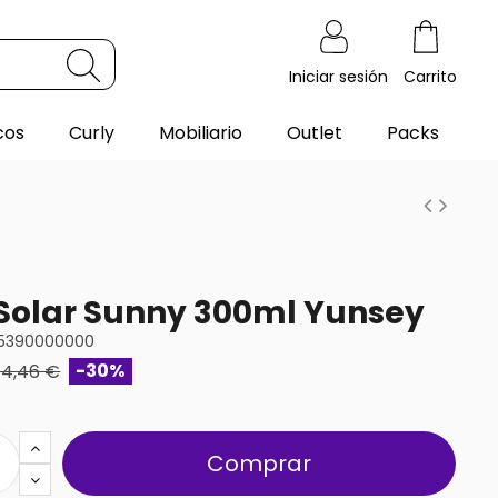
Iniciar sesión
Carrito
cos
Curly
Mobiliario
Outlet
Packs
Solar Sunny 300ml Yunsey
5390000000
-30%
14,46 €
Comprar