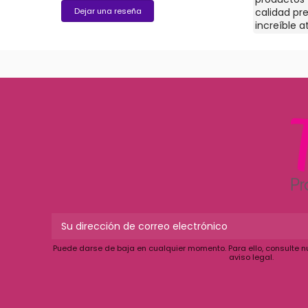
Granada y yo en Sevilla siempre se lo
Dejar una reseña
calidad pr
ro
encargo a ellos. Tienen siempre lo que vas
increíble 
buscando y los precios me parecen
que necesit
que
bastante competitivos.
consiguen 
de todo un
Puede darse de baja en cualquier momento. Para ello, consulte n
aviso legal.