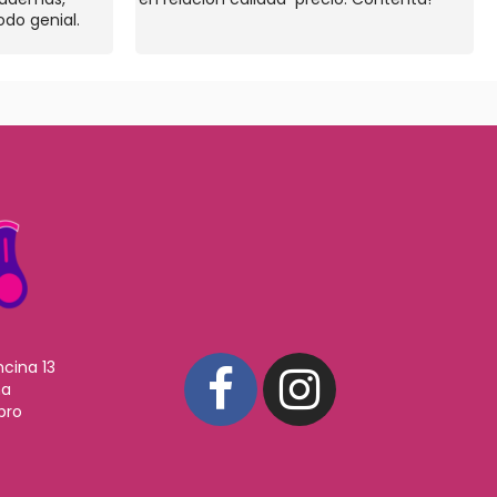
odo genial.
ncina 13
ña
pro