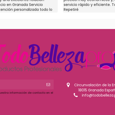
ecio en Granada Servicio
servicio rápido y eficiente. T
atención personalizada todo lo
Repetiré
es y si no lo tienen te lo
El dueño Nacho está pendiente
 gran profesional
Circunvalación de la E
18015 Granada Espa
uestra información de contacto en el
info@todobelleza.