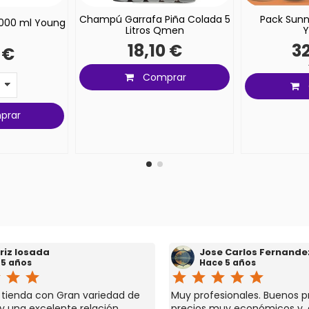
Champú Garrafa Piña Colada 5
Pack Sunn
1000 ml Young
Litros Qmen
Y
18,10 €
32
 €
Comprar
prar
riz losada
Jose Carlos Fernande
 5 años
Hace 5 años
r
star
star
star
star
star
star
star
a tienda con Gran variedad de
Muy profesionales. Buenos p
y una excelente relación
precios muy económicos y,