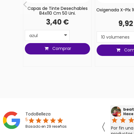
Capas de Tinte Desechables
Oxigenada X-Plx 
84x110 Cm 50 Uni.
3,40 €
9,92
Comprar
Com
Mariano Valladolid González
beat
TodoBelleza
Hace 4 años
Hace
star
star
star
star
star
star
star
sta
5
star
star
star
star
star
〈
Basado en
29
reseñas
Hace poco que les conozco y fue un
Por fin un
nos
descubrimiento. Aunque ellos estén en
productos 