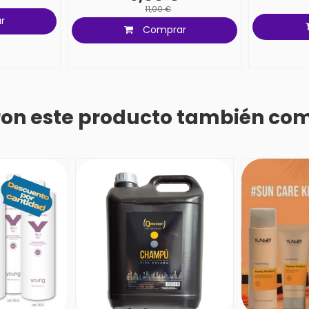
11,00 €
r
Comprar
eron este producto también co