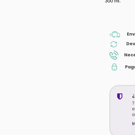
300 ml.
Env
Dev
Nece
Pag
¿
T
e
a
I