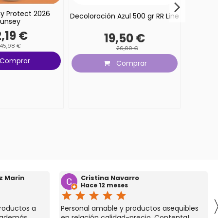
y Protect 2026
Protec
Decoloración Azul 500 gr RR Line
unsey
Prote
,19 €
19,50 €
45,98 €
26,00 €
Comprar
Comprar
z Marin
Cristina Navarro
Hace 12 meses
star
star
star
star
star
roductos a
Personal amable y productos asequibles
 además,
en relación calidad-precio. Contenta!