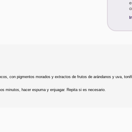
e
a
I
lancos, con pigmentos morados y extractos de frutos de arándanos y uva, toni
nos minutos, hacer espuma y enjuagar. Repita si es necesario.