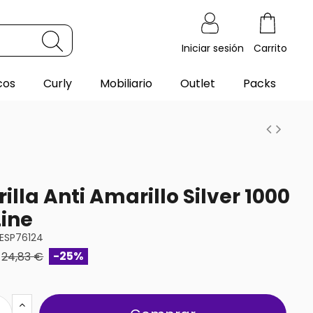
Iniciar sesión
Carrito
cos
Curly
Mobiliario
Outlet
Packs
illa Anti Amarillo Silver 1000
Line
ESP76124
-25%
24,83 €