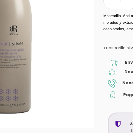
Mascarilla  Anti 
morados y extrac
decolorados, amor
mascarilla sil
Env
Dev
Nece
Pag
¿
T