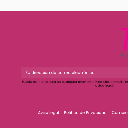
que
bastante competitivos.
consiguen 
de todo un
Puede darse de baja en cualquier momento. Para ello, consulte n
aviso legal.
Aviso legal
Política de Privacidad
Cambios