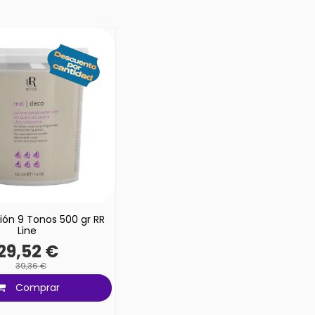
ión 9 Tonos 500 gr RR
Line
29,52 €
39,36 €
Comprar