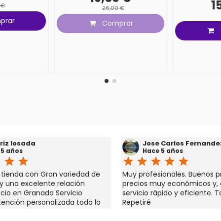
1
 €
26,00 €
prar
Comprar
riz losada
Jose Carlos Fernande
 5 años
Hace 5 años
r
star
star
star
star
star
star
star
a tienda con Gran variedad de
Muy profesionales. Buenos p
y una excelente relación
precios muy económicos y,
ecio en Granada Servicio
servicio rápido y eficiente. T
atención personalizada todo lo
Repetiré
es y si no lo tienen te lo