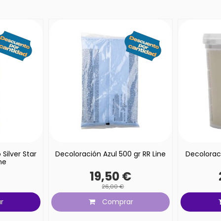
Silver Star
Decoloración Azul 500 gr RR Line
Decolorac
ne
€
19,50 €
26,00 €
r
Comprar