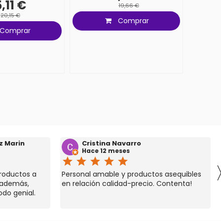
5,11 €
19,66 €
20,15 €
Comprar
Comprar
z Marin
Cristina Navarro
Hace 12 meses
star
star
star
star
star
roductos a
Personal amable y productos asequibles
 además,
en relación calidad-precio. Contenta!
odo genial.