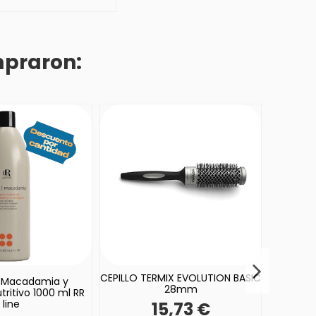
mpraron:
CEPILLO TERMIX EVOLUTION BASIC
Spray M
Macadamia y
28mm
ritivo 1000 ml RR
line
15,73 €