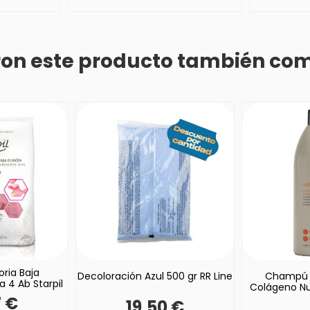
eron este producto también co
oria Baja
Decoloración Azul 500 gr RR Line
Champú 
 4 Ab Starpil
Colágeno Nut
7 €
19,50 €