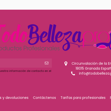
El dueño Nacho está pendiente
 gran profesional
Circunvalación de la E
18015 Granada Espa
uestra información de contacto en el
info@todobelleza.
 y devoluciones
Contáctenos
Tarifas para profesionales