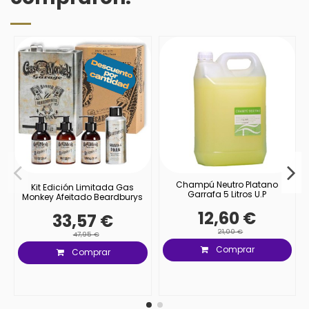
Champú Neutro Platano
Kit Edición Limitada Gas
Garrafa 5 Litros U.P
Monkey Afeitado Beardburys
12,60 €
33,57 €
21,00 €
47,95 €
Comprar
Comprar