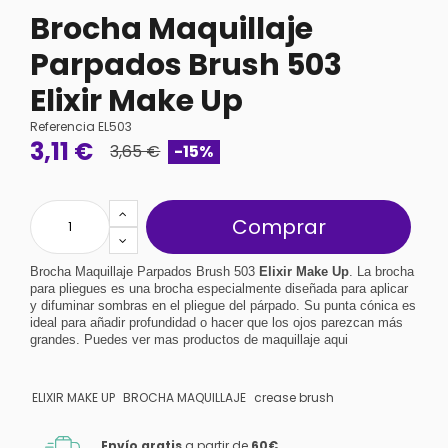
Brocha Maquillaje
Parpados Brush 503
Elixir Make Up
Referencia
EL503
3,11 €
3,65 €
-15%
Comprar
Brocha Maquillaje Parpados Brush 503
Elixir Make Up
. La brocha
para pliegues es una brocha especialmente diseñada para aplicar
y difuminar sombras en el pliegue del párpado. Su punta cónica es
ideal para añadir profundidad o hacer que los ojos parezcan más
grandes.
Puedes ver mas productos de maquillaje
aqui
ELIXIR MAKE UP
BROCHA MAQUILLAJE
crease brush
Envío gratis
a partir de
60€