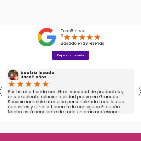
TodoBelleza
5
star
star
star
star
star
Basado en
29
reseñas
Dejar una reseña
beatriz losada
Hace 5 años
star
star
star
star
star
〈
Por fin una tienda con Gran variedad de productos y
una excelente relación calidad precio en Granada
Servicio increíble atención personalizada todo lo que
necesites y si no lo tienen te lo consiguen El dueño
Nacho está pendiente de todo un gran profesional