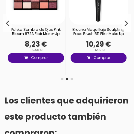
Paleta Sombra de Ojos Pink
Brocha Maquillaje Sculpting
Bloom 872A Elixir Make-Up
Face Brush 511 Elixir Make Up
8,23 €
10,29 €
9,68 €
12,10 €
Comprar
Comprar
Los clientes que adquirieron
este producto también
compraron: