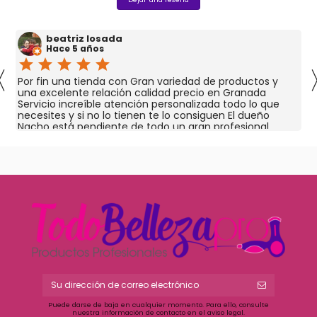
beatriz losada
Hace 5 años
star
star
star
star
star
〈
Por fin una tienda con Gran variedad de productos y
una excelente relación calidad precio en Granada
Servicio increíble atención personalizada todo lo que
necesites y si no lo tienen te lo consiguen El dueño
Nacho está pendiente de todo un gran profesional
Puede darse de baja en cualquier momento. Para ello, consulte
nuestra información de contacto en el aviso legal.