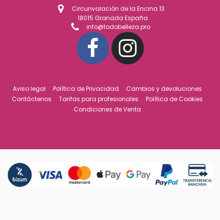
Circunvalación de la Encina 13
18015 Granada España
info@todobelleza.pro
Aviso legal
Política de Privacidad
Cambios y devoluciones
Contáctenos
Tarifas para profesionales
Política de Cookies
Condiciones de Venta