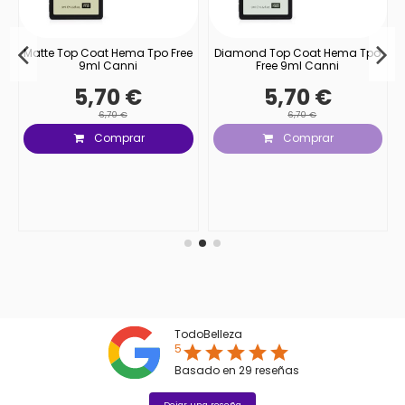
Matte Top Coat Hema Tpo Free
Diamond Top Coat Hema Tpo
9ml Canni
Free 9ml Canni
5,70 €
5,70 €
6,70 €
6,70 €
Comprar
Comprar
TodoBelleza
5
star
star
star
star
star
Basado en
29
reseñas
Dejar una reseña