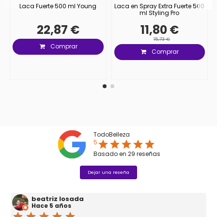
Laca Fuerte 500 ml Young
Laca en Spray Extra Fuerte 500
ml Styling Pro
22,87 €
11,80 €
15,73 €
Comprar
Comprar
TodoBelleza
5
star
star
star
star
star
Basado en
29
reseñas
Dejar una reseña
beatriz losada
Hace 5 años
star
star
star
star
star