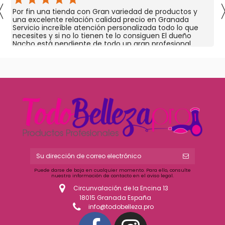
〈
Por fin una tienda con Gran variedad de productos y
una excelente relación calidad precio en Granada
Servicio increíble atención personalizada todo lo que
necesites y si no lo tienen te lo consiguen El dueño
Nacho está pendiente de todo un gran profesional
Puede darse de baja en cualquier momento. Para ello, consulte
nuestra información de contacto en el aviso legal.
Circunvalación de la Encina 13
18015 Granada España
info@todobelleza.pro