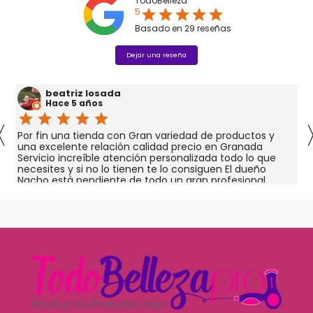
TodoBelleza
5
star
star
star
star
star
Basado en
29
reseñas
Dejar una reseña
beatriz losada
Hace 5 años
star
star
star
star
star
〈
Por fin una tienda con Gran variedad de productos y
una excelente relación calidad precio en Granada
Servicio increíble atención personalizada todo lo que
necesites y si no lo tienen te lo consiguen El dueño
Nacho está pendiente de todo un gran profesional