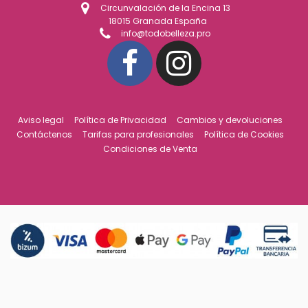
Circunvalación de la Encina 13
18015 Granada España
info@todobelleza.pro
Aviso legal
Política de Privacidad
Cambios y devoluciones
Contáctenos
Tarifas para profesionales
Política de Cookies
Condiciones de Venta