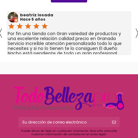
beatriz losada
Hace 5 años
star
star
star
star
star
〈
Por fin una tienda con Gran variedad de productos y
una excelente relación calidad precio en Granada
Servicio increíble atención personalizada todo lo que
necesites y si no lo tienen te lo consiguen El dueño
Nacho está pendiente de todo un gran profesional
Puede darse de baja en cualquier momento. Para ello, consulte
nuestra información de contacto en el aviso legal.