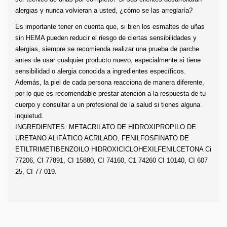
alergias y nunca volvieran a usted, ¿cómo se las arreglaría?
Es importante tener en cuenta que, si bien los esmaltes de uñas 
sin HEMA pueden reducir el riesgo de ciertas sensibilidades y 
alergias, siempre se recomienda realizar una prueba de parche 
antes de usar cualquier producto nuevo, especialmente si tiene 
sensibilidad o alergia conocida a ingredientes específicos. 
Además, la piel de cada persona reacciona de manera diferente, 
por lo que es recomendable prestar atención a la respuesta de tu 
cuerpo y consultar a un profesional de la salud si tienes alguna 
inquietud.
INGREDIENTES: METACRILATO DE HIDROXIPROPILO DE 
URETANO ALIFÁTICO ACRILADO, FENILFOSFINATO DE 
ETILTRIMETIBENZOILO HIDROXICICLOHEXILFENILCETONA Ci 
77206, CI 77891, CI 15880, CI 74160, C1 74260 CI 10140, CI 607 ​​​​
25, CI 77 019.