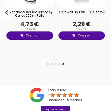
)
Ablandador Liquido Durezas y
Cera Roll On Azul 110 Gr Starpil
Callos 250 ml Pollie
4,73 €
2,29 €
5,57 €
3,27 €
Comprar
Comprar
TodoBelleza
5
star
star
star
star
star
Basado en
29
reseñas
Dejar una reseña