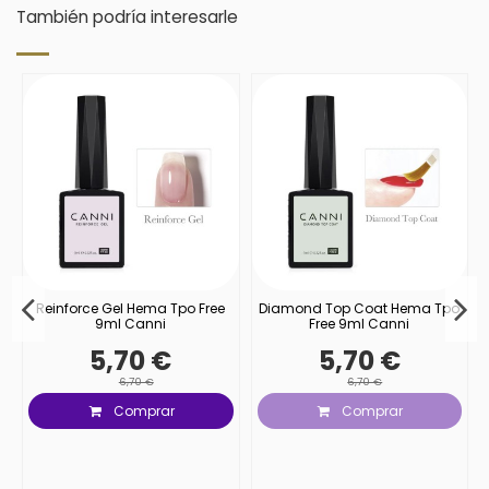
También podría interesarle
Reinforce Gel Hema Tpo Free
Diamond Top Coat Hema Tpo
9ml Canni
Free 9ml Canni
5,70 €
5,70 €
6,70 €
6,70 €
Comprar
Comprar