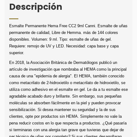
Descripción
Esmalte Permanente Hema Free CC2 9ml Canni. Esmalte de uñas 
permanente de calidad, Libre de Hemma. más de 144 colores 
disponibles. Volumen: 9 ml. Tipo: esmalte de uñas de gel.  
Requiere: remojo de UV y LED. Necesidad: capa base y capa 
superior.
En 2018, la Asociación Británica de Dermatólogos publicó un 
artículo de investigación que nombraba al HEMA como la principal 
causa de una "epidemia de alergia". El HEMA, también conocido 
como metacrilato de 2-hidroxietilo o metacrilato de hidroxietilo, se 
utiliza como adhesivo en el esmalte en gel. Le da a tu esmalte ese 
agradable acabado duro y brillante. Sin embargo, sus pequeñas 
moléculas se absorben fácilmente en la piel y pueden provocar 
sensibilización. Si desea mantener su seguridad y la de sus 
clientes, opte por productos sin HEMA. Simplemente no vale la 
pena reducir costos en lo que respecta a productos. ¿Qué pasaría 
si terminaras con una alergia tan grave que tuvieras que dejar de 
ser técnico de uñas por completo? Si sus clientes desarrollaran 