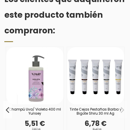
este producto también
compraron:
Champú Uva/ Violeta 400 ml
Tinte Cejas Pestañas Barba y
do
Yunsey
Bigote Shiru 30 ml Ag
5,51 €
6,78 €
7,87 €
8,47 €