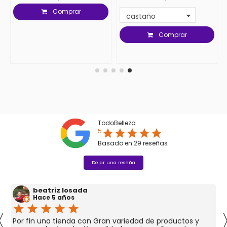
Comprar
Comprar
TodoBelleza
5
star
star
star
star
star
Basado en
29
reseñas
Dejar una reseña
beatriz losada
Hace 5 años
star
star
star
star
star
〈
Por fin una tienda con Gran variedad de productos y