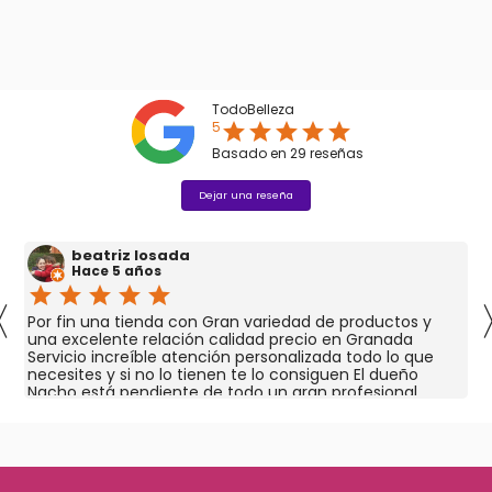
TodoBelleza
5
star
star
star
star
star
Basado en
29
reseñas
Dejar una reseña
beatriz losada
Hace 5 años
star
star
star
star
star
〈
Por fin una tienda con Gran variedad de productos y
una excelente relación calidad precio en Granada
Servicio increíble atención personalizada todo lo que
necesites y si no lo tienen te lo consiguen El dueño
Nacho está pendiente de todo un gran profesional