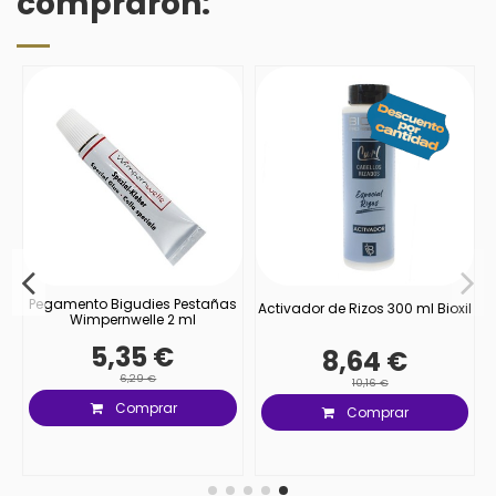
compraron:
ls
Pegamento Bigudies Pestañas
Activador de Rizos 300 ml Bioxil
Wimpernwelle 2 ml
5,35 €
8,64 €
6,29 €
10,16 €
Comprar
Comprar