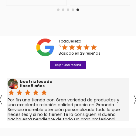
TodoBelleza
5
star
star
star
star
star
Basado en
29
reseñas
Dejar una reseña
beatriz losada
Hace 5 años
star
star
star
star
star
〈
Por fin una tienda con Gran variedad de productos y
una excelente relación calidad precio en Granada
Servicio increíble atención personalizada todo lo que
necesites y si no lo tienen te lo consiguen El dueño
Nacho está pendiente de todo un gran profesional