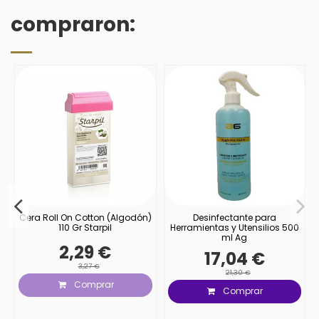
compraron:
r
Cera Roll On Cotton (Algodón)
Desinfectante para
110 Gr Starpil
Herramientas y Utensilios 500
ml Ag
2,29 €
17,04 €
3,27 €
21,30 €
Comprar
Comprar