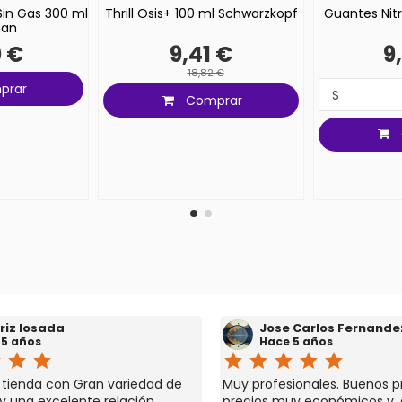
Sin Gas 300 ml
Thrill Osis+ 100 ml Schwarzkopf
Guantes Nitr
an
0 €
9,41 €
9
18,82 €
prar
Comprar
riz losada
Jose Carlos Fernande
 5 años
Hace 5 años
r
star
star
star
star
star
star
star
a tienda con Gran variedad de
Muy profesionales. Buenos p
y una excelente relación
precios muy económicos y,