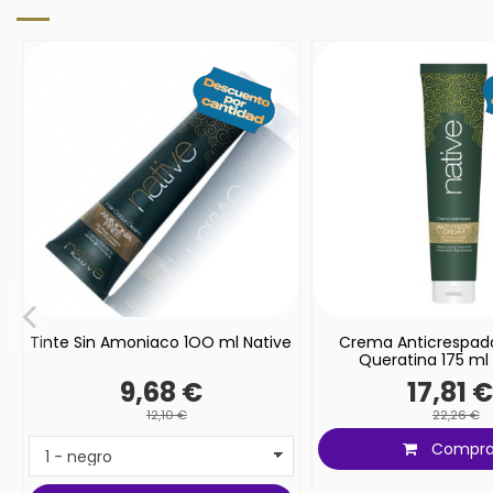
Tinte Sin Amoniaco 1OO ml Native
Crema Anticrespad
Queratina 175 ml
9,68 €
17,81 
12,10 €
22,26 €
Compra