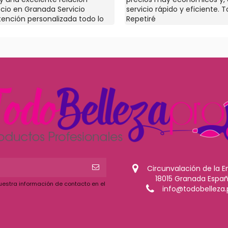
ecio en Granada Servicio
servicio rápido y eficiente. T
atención personalizada todo lo
Repetiré
es y si no lo tienen te lo
El dueño Nacho está pendiente
 gran profesional
Circunvalación de la E
18015 Granada Espa
uestra información de contacto en el
info@todobelleza.