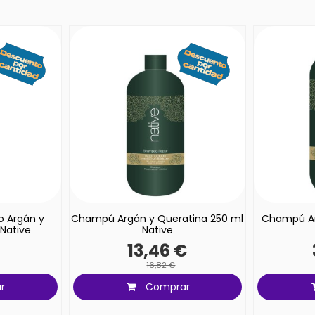
o Argán y
Champú Argán y Queratina 250 ml
Champú Ar
 Native
Native
€
13,46 €
16,82 €
r
Comprar