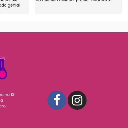
odo genial.
ncina 13
ña
pro