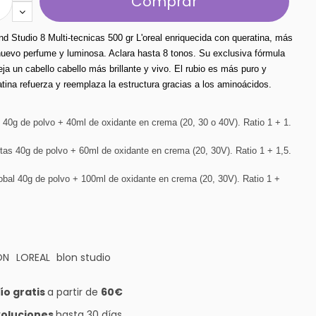
Comprar
d Studio 8 Multi-tecnicas 500 gr L'oreal enriquecida con queratina, más 
 nuevo perfume y luminosa. Aclara hasta 8 tonos. Su exclusiva fórmula 
eja un cabello cabello más brillante y vivo. El rubio es más puro y 
tina refuerza y reemplaza la estructura gracias a los aminoácidos.
:
e 40g de polvo + 40ml de oxidante en crema (20, 30 o 40V). Ratio 1 + 1.
rtas 40g de polvo + 60ml de oxidante en crema (20, 30V). Ratio 1 + 1,5.
lobal 40g de polvo + 100ml de oxidante en crema (20, 30V). Ratio 1 +
ÓN
LOREAL
blon studio
ío gratis
a partir de
60€
oluciones
hasta 30 días