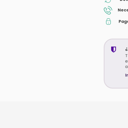
Nece
Pag
¿
T
e
a
I