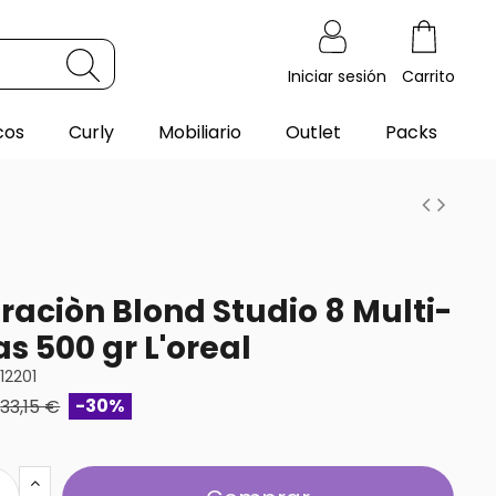
Iniciar sesión
Carrito
cos
Curly
Mobiliario
Outlet
Packs
raciòn Blond Studio 8 Multi-
as 500 gr L'oreal
912201
-30%
33,15 €