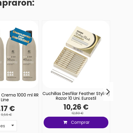
mpraron:
Cuchillas Desfilar Feather Styling
Laca Extr
 Crema 1000 ml RR
Razor 10 Uni. Eurostil
Line
10,26 €
,17 €
12,83 €
9,56 €
Comprar