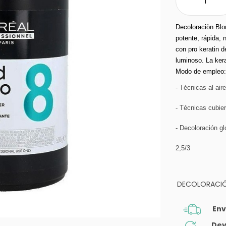
Decoloraciòn Blon
potente, rápida,
con pro keratin d
luminoso. La kera
Modo de empleo
- Técnicas al air
- Técnicas cubie
- Decoloración g
2,5/3
DECOLORACI
Env
Dev