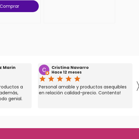
Comprar
z Marin
Cristina Navarro
Hace 12 meses
star
star
star
star
star
roductos a
Personal amable y productos asequibles
 además,
en relación calidad-precio. Contenta!
odo genial.