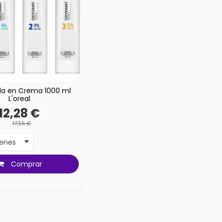
a en Crema 1000 ml
L'oreal
12,28 €
17,55 €
Comprar