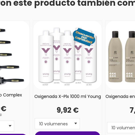
eron este producto también co
co Complex
Oxigenada X-Plx 1000 ml Young
Oxigenada en
 €
9,92 €
7
 €