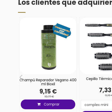
Los clientes que adquiri
Cepillo Térmi
Champú Reparador Vegano 400
ml Bioxil
7,33
9,15 €
9,16
10,77 €
Comprar