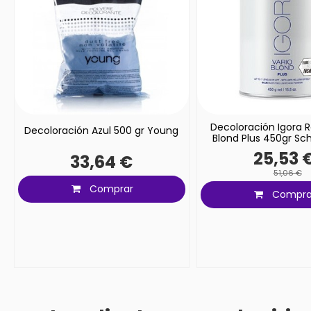
Decoloración Igora R
Decoloración Azul 500 gr Young
Blond Plus 450gr Sc
25,53 
33,64 €
51,06 €
Comprar
Compra