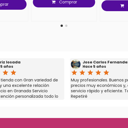
Comprar
prar
riz losada
Jose Carlos Fernande
 5 años
Hace 5 años
r
star
star
star
star
star
star
star
a tienda con Gran variedad de
Muy profesionales. Buenos p
y una excelente relación
precios muy económicos y,
ecio en Granada Servicio
servicio rápido y eficiente. T
atención personalizada todo lo
Repetiré
es y si no lo tienen te lo
El dueño Nacho está pendiente
 gran profesional