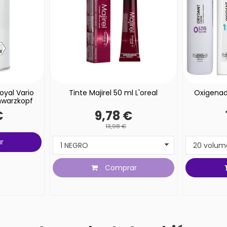
oyal Vario
Tinte Majirel 50 ml L'oreal
Oxigenad
hwarzkopf
€
9,78 €
13,98 €
r
Comprar