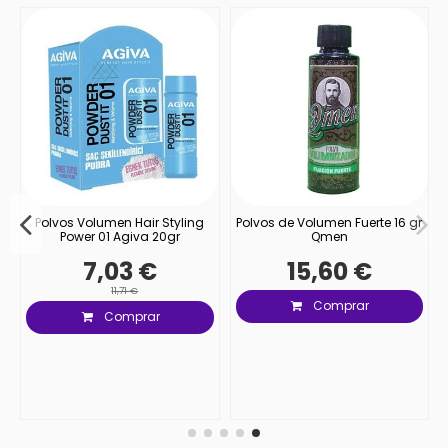
l
Polvos Volumen Hair Styling
Polvos de Volumen Fuerte 16 gr
Power 01 Agiva 20gr
Qmen
7,03 €
15,60 €
11,71 €
Comprar
Comprar