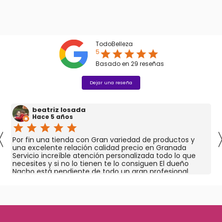
TodoBelleza
5
star
star
star
star
star
Basado en
29
reseñas
Dejar una reseña
beatriz losada
Hace 5 años
star
star
star
star
star
〈
Por fin una tienda con Gran variedad de productos y
una excelente relación calidad precio en Granada
Servicio increíble atención personalizada todo lo que
necesites y si no lo tienen te lo consiguen El dueño
Nacho está pendiente de todo un gran profesional