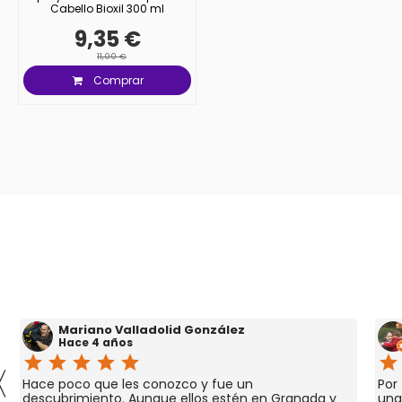
Cabello Bioxil 300 ml
9,35 €
11,00 €
Comprar
Mariano Valladolid González
Hace 4 años
star
star
star
star
star
star
〈
Hace poco que les conozco y fue un
Por
descubrimiento. Aunque ellos estén en Granada y
una