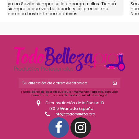
yo en Sevilla siempre se lo encargo a ellos. Tienen
Ser
siempre lo que vas buscando y los precios me
nec
parecen bastante competitivos.
Nac
Puede darse de baja en cualquier momento. Para ello, consulte
nuestra información de contacto en el aviso legal.
Circunvalación de la Encina 13
18015 Granada España
info@todobelleza.pro