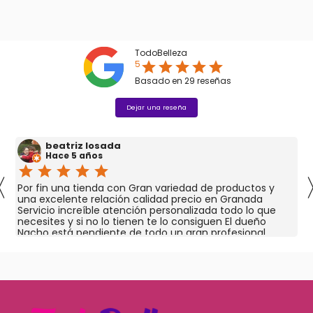
TodoBelleza
5
star
star
star
star
star
Basado en
29
reseñas
Dejar una reseña
beatriz losada
Hace 5 años
star
star
star
star
star
〈
Por fin una tienda con Gran variedad de productos y
una excelente relación calidad precio en Granada
Servicio increíble atención personalizada todo lo que
necesites y si no lo tienen te lo consiguen El dueño
Nacho está pendiente de todo un gran profesional