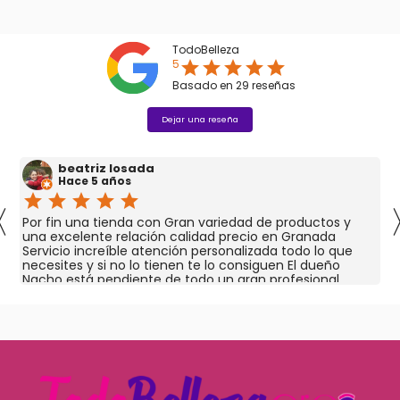
TodoBelleza
5
star
star
star
star
star
Basado en
29
reseñas
Dejar una reseña
beatriz losada
Hace 5 años
star
star
star
star
star
〈
Por fin una tienda con Gran variedad de productos y
una excelente relación calidad precio en Granada
Servicio increíble atención personalizada todo lo que
necesites y si no lo tienen te lo consiguen El dueño
Nacho está pendiente de todo un gran profesional