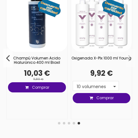
a
Champú Volumen Acido
Oxigenada X-Plx 1000 ml Young
Hialuronico 400 ml Bioxil
10,03 €
9,92 €
11,80 €
Comprar
Comprar